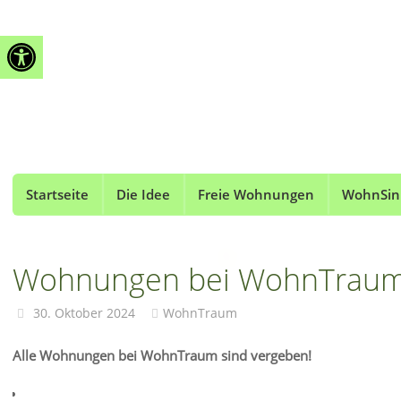
Zum
Open toolbar
Inhalt
springen
Zum
Startseite
Die Idee
Freie Wohnungen
WohnSin
Inhalt
springen
Wohnungen bei WohnTraum 
30. Oktober 2024
WohnTraum
Alle Wohnungen bei WohnTraum sind vergeben!