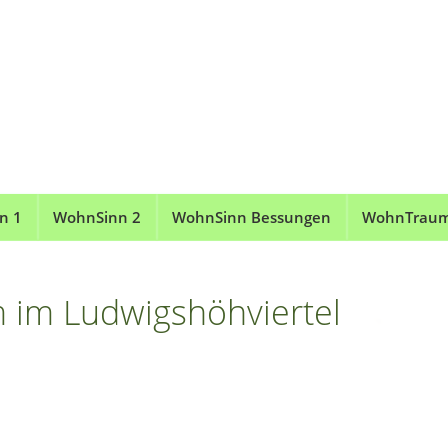
n 1
WohnSinn 2
WohnSinn Bessungen
WohnTrau
im Ludwigshöhviertel