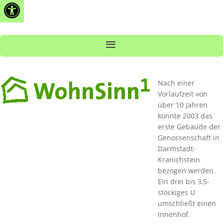
Open toolbar
Zum
Inhalt
springen
Nach einer
Vorlaufzeit von
über 10 Jahren
konnte 2003 das
erste Gebäude der
Genossenschaft in
Darmstadt-
Kranichstein
bezogen werden.
Ein drei bis 3,5-
stöckiges U
umschließt einen
Innenhof.